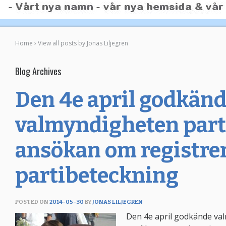
Home
›
View all posts by Jonas Liljegren
Blog Archives
Den 4e april godkän
valmyndigheten part
ansökan om registre
partibeteckning
POSTED ON
2014-05-30
BY
JONAS LILJEGREN
Den 4e april godkände va