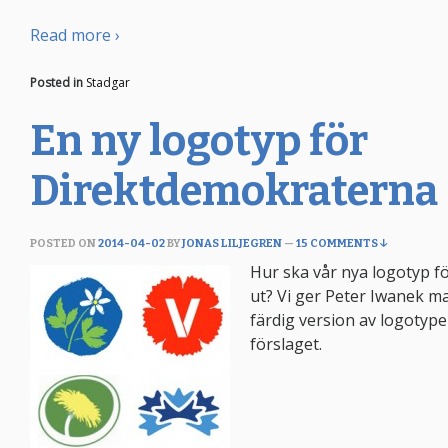
Read more ›
Posted in
Stadgar
En ny logotyp för
Direktdemokraterna
POSTED ON
2014-04-02
BY
JONAS LILJEGREN
—
15 COMMENTS ↓
Hur ska vår nya logotyp f
ut? Vi ger Peter Iwanek 
färdig version av logotyp
förslaget.