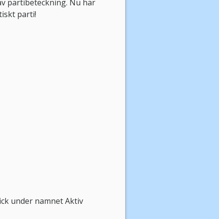
v partibeteckning. Nu har
iskt parti!
ick under namnet Aktiv