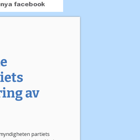
de
iets
ring av
lmyndigheten partiets