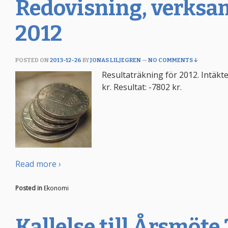
Redovisning, verksa
2012
POSTED ON
2013-12-26
BY
JONAS LILJEGREN
—
NO COMMENTS ↓
Resultaträkning för 2012. Intäkte
kr. Resultat: -7802 kr.
Read more ›
Posted in
Ekonomi
Kallelse till Årsmöte