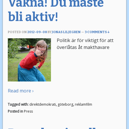
Vakna! Du måste
bli aktiv!
POSTED ON
2012-09-08
BY
JONAS LILJEGREN
—
3 COMMENTS ↓
Politik är för viktigt för att
överlåtas åt makthavare
Read more ›
Tagged with:
direktdemokrati
,
göteborg
,
reklamfilm
Posted in
Press