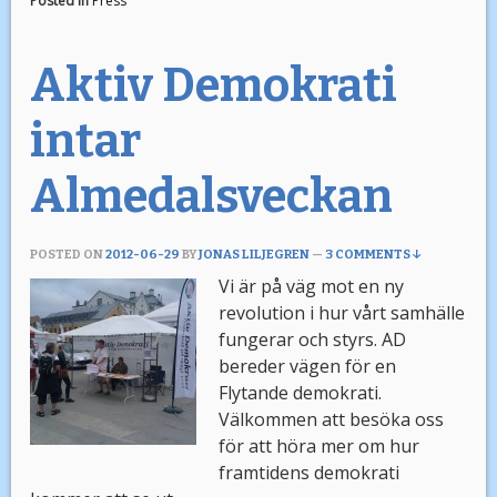
Posted in
Press
Aktiv Demokrati
intar
Almedalsveckan
POSTED ON
2012-06-29
BY
JONAS LILJEGREN
—
3 COMMENTS ↓
Vi är på väg mot en ny
revolution i hur vårt samhälle
fungerar och styrs. AD
bereder vägen för en
Flytande demokrati.
Välkommen att besöka oss
för att höra mer om hur
framtidens demokrati