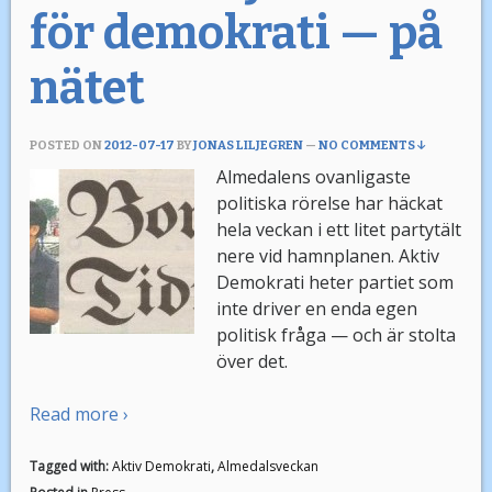
för demokrati — på
nätet
POSTED ON
2012-07-17
BY
JONAS LILJEGREN
—
NO COMMENTS ↓
Almedalens ovanligaste
politiska rörelse har häckat
hela veckan i ett litet partytält
nere vid hamnplanen. Aktiv
Demokrati heter partiet som
inte driver en enda egen
politisk fråga — och är stolta
över det.
Read more ›
Tagged with:
Aktiv Demokrati
,
Almedalsveckan