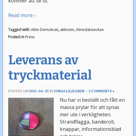
kommer att se ut.
Read more ›
Tagged with:
Aktiv Demokrati
,
aktivism
,
Almedalsveckan
Posted in
Press
Leverans av
tryckmaterial
POSTED ON
2012-06-25
BY
JONAS LILJEGREN
—
2 COMMENTS ↓
Nu har vi beställt och fått en
massa prylar för att synas
mer ute i verkligheten.
Strandflagga, banderoll,
knappar, informationsblad