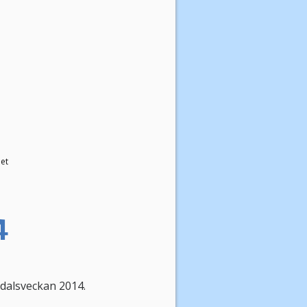
let
4
edalsveckan 2014.