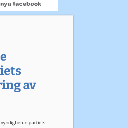
de
iets
ring av
lmyndigheten partiets