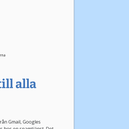
rna
ll alla
 från Gmail, Googles
ats hos en spamtjänst. Det