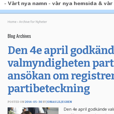
Home
›
Archive for Nyheter
Blog Archives
Den 4e april godkän
valmyndigheten part
ansökan om registre
partibeteckning
POSTED ON
2014-05-30
BY
JONAS LILJEGREN
Den 4e april godkände va