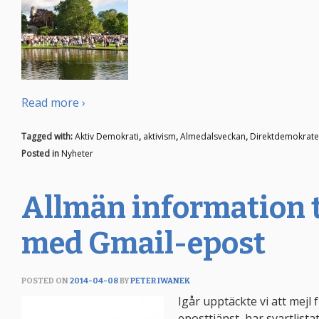
Read more ›
Tagged with:
Aktiv Demokrati
,
aktivism
,
Almedalsveckan
,
Direktdemokrate
Posted in
Nyheter
Allmän information ti
med Gmail-epost
POSTED ON
2014-04-08
BY
PETER IWANEK
Igår upptäckte vi att mejl
eposttjänst, har svartlist