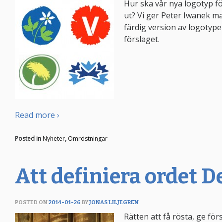
Hur ska vår nya logotyp f
ut? Vi ger Peter Iwanek 
färdig version av logotyp
förslaget.
Read more ›
Posted in
Nyheter
,
Omröstningar
Att definiera ordet 
POSTED ON
2014-01-26
BY
JONAS LILJEGREN
Rätten att få rösta, ge för