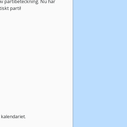
v partibeteckning. Nu har
iskt parti!
 kalendariet.