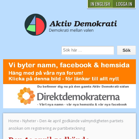
IN ENGLISH
LOGGA IN
Home
›
Nyheter
›
Den 4e april godkände valmyndigheten partiets
ansökan om registrering av partibeteckning