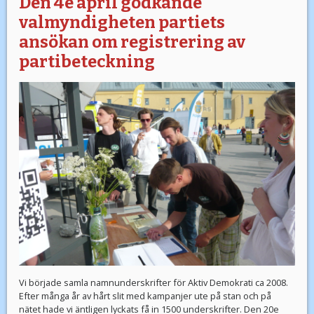
Den 4e april godkände
valmyndigheten partiets
ansökan om registrering av
partibeteckning
Vi började samla namnunderskrifter för Aktiv Demokrati ca 2008.
Efter många år av hårt slit med kampanjer ute på stan och på
nätet hade vi äntligen lyckats få in 1500 underskrifter. Den 20e