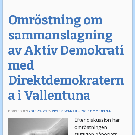
Omröstning om
sammanslagning
av Aktiv Demokrati
med
Direktdemokratern
a i Vallentuna
POSTED ON
2013-11-23
BY
PETER IWANEK
—
NO COMMENTS ↓
Efter diskussion har
omröstningen
slutligen påbörjats.