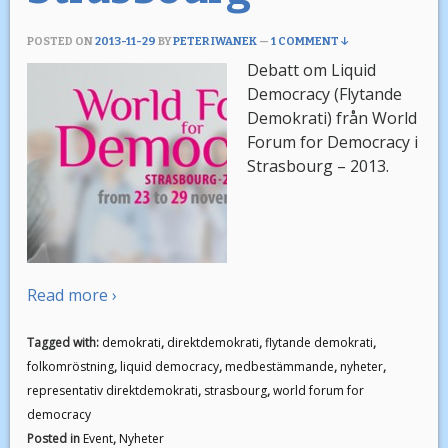
POSTED ON
2013-11-29
BY
PETER IWANEK
—
1 COMMENT ↓
Debatt om Liquid
Democracy (Flytande
Demokrati) från World
Forum for Democracy i
Strasbourg – 2013.
Read more ›
Tagged with:
demokrati
,
direktdemokrati
,
flytande demokrati
,
folkomröstning
,
liquid democracy
,
medbestämmande
,
nyheter
,
representativ direktdemokrati
,
strasbourg
,
world forum for
democracy
Posted in
Event
,
Nyheter