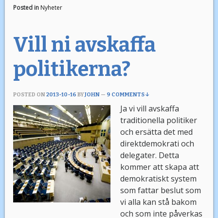
Posted in
Nyheter
Vill ni avskaffa
politikerna?
POSTED ON
2013-10-16
BY
JOHN
—
9 COMMENTS ↓
Ja vi vill avskaffa
traditionella politiker
och ersätta det med
direktdemokrati och
delegater. Detta
kommer att skapa att
demokratiskt system
som fattar beslut som
vi alla kan stå bakom
och som inte påverkas