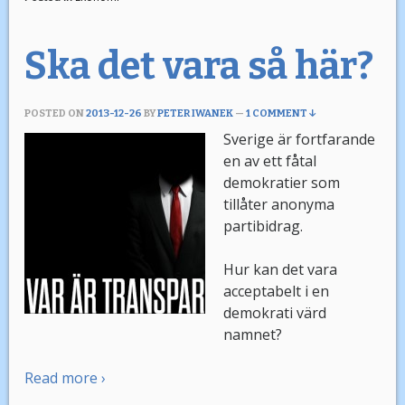
Ska det vara så här?
POSTED ON
2013-12-26
BY
PETER IWANEK
—
1 COMMENT ↓
Sverige är fortfarande
en av ett fåtal
demokratier som
tillåter anonyma
partibidrag.
Hur kan det vara
acceptabelt i en
demokrati värd
namnet?
Read more ›