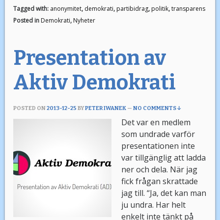
Tagged with:
anonymitet
,
demokrati
,
partibidrag
,
politik
,
transparens
Posted in
Demokrati
,
Nyheter
Presentation av
Aktiv Demokrati
POSTED ON
2013-12-25
BY
PETER IWANEK
—
NO COMMENTS ↓
Det var en medlem
som undrade varför
presentationen inte
var tillgänglig att ladda
ner och dela. När jag
fick frågan skrattade
jag till. “Ja, det kan man
ju undra. Har helt
enkelt inte tänkt på