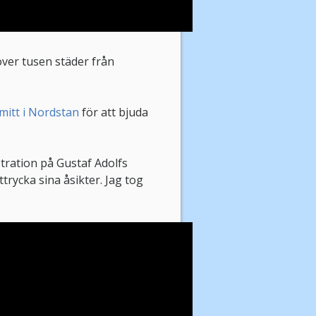
över tusen städer från
mitt i Nordstan
för att bjuda
ration på Gustaf Adolfs
ttrycka sina åsikter. Jag tog