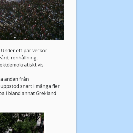
 Under ett par veckor
vård, renhållning,
ektdemokratiskt vis.
va andan från
uppstod snart i många fler
opa i bland annat Grekland