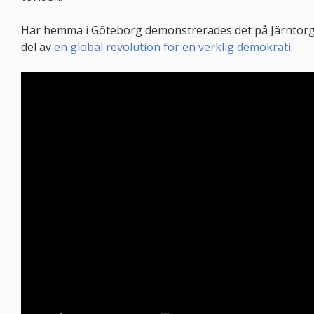
Här hemma i Göteborg demonstrerades det på Järntor
del av
en global revolution för en verklig demokrati
.