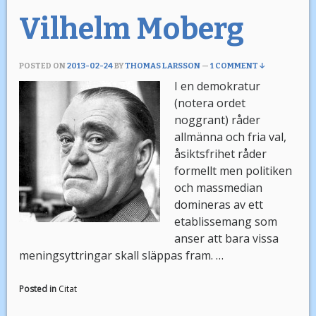
Vilhelm Moberg
POSTED ON
2013-02-24
BY
THOMAS LARSSON
—
1 COMMENT ↓
I en demokratur
(notera ordet
noggrant) råder
allmänna och fria val,
åsiktsfrihet råder
formellt men politiken
och massmedian
domineras av ett
etablissemang som
anser att bara vissa
meningsyttringar skall släppas fram. …
Posted in
Citat