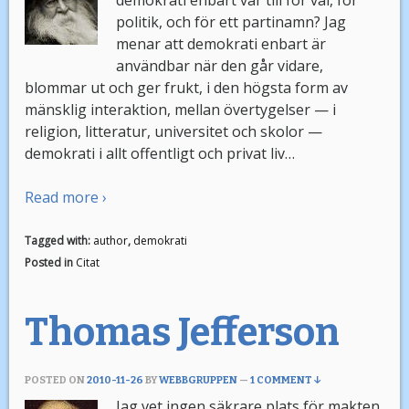
demokrati enbart var till för val, för
politik, och för ett partinamn? Jag
menar att demokrati enbart är
användbar när den går vidare,
blommar ut och ger frukt, i den högsta form av
mänsklig interaktion, mellan övertygelser — i
religion, litteratur, universitet och skolor —
demokrati i allt offentligt och privat liv…
Read more ›
Tagged with:
author
,
demokrati
Posted in
Citat
Thomas Jefferson
POSTED ON
2010-11-26
BY
WEBBGRUPPEN
—
1 COMMENT ↓
Jag vet ingen säkrare plats för makten