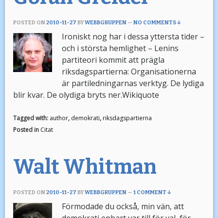
POSTED ON
2010-11-27
BY
WEBBGRUPPEN
—
NO COMMENTS ↓
Ironiskt nog har i dessa yttersta tider –
och i största hemlighet – Lenins
partiteori kommit att prägla
riksdagspartierna: Organisationerna
är partiledningarnas verktyg. De lydiga
blir kvar. De olydiga bryts ner.Wikiquote
Tagged with:
author
,
demokrati
,
riksdagspartierna
Posted in
Citat
Walt Whitman
POSTED ON
2010-11-27
BY
WEBBGRUPPEN
—
1 COMMENT ↓
Förmodade du också, min vän, att