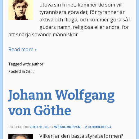
utöva sin frihet, kommer de som vill
tyrannisera göra det; för tyranner är
aktiva och flitiga, och kommer göra så i
gudars namn, religiösa eller andra, för
att snärja sovande människor.
Read more ›
Tagged with:
author
Posted in
Citat
Johann Wolfgang
von Göthe
POSTED ON
2010-11-26
BY
WEBBGRUPPEN
—
2 COMMENTS ↓
Vilken är den bästa styrelseformen?