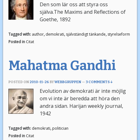
Den som lär oss att styra oss
själva.The Maxims and Reflections of
Goethe, 1892
Tagged with:
author
,
demokrati
,
självständigt tänkande
,
styrelseform
Posted in
Citat
Mahatma Gandhi
POSTED ON
2010-11-26
BY
WEBBGRUPPEN
—
3 COMMENTS ↓
Evolution av demokrati är inte möjlig
om vi inte är beredda att höra den
andra sidan. Harijan weekly journal,
1942
Tagged with:
demokrati
,
politician
Posted in
Citat