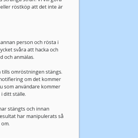
ller röstköp att det inte är
en annan person och rösta i
mycket svåra att hacka och
nd och anmälas.
 tills omröstningen stängs.
 notifiering om det kommer
m. Du som användare kommer
 ditt ställe.
har stängts och innan
alresultat har manipulerats så
s om.