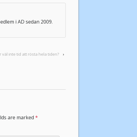
edlem i AD sedan 2009.
r väl inte tid att rösta hela tiden?
›
ields are marked
*