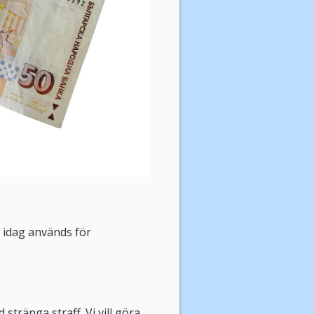
 idag används för
tränga straff. Vi vill göra