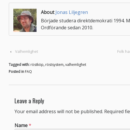
About
Jonas Liljegren
Började studera direktdemokrati 1994. M
Ordförande sedan 2010.
‹
Valhemlighet
Folk ha
Tagged with:
röstköp
,
röstsystem
,
valhemlighet
Posted in
FAQ
Leave a Reply
Your email address will not be published. Required f
Name
*