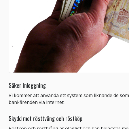
Säker inloggning
Vi kommer att använda ett system som liknande de som
bankärenden via internet.
Skydd mot rösttvång och röstköp
Röstköp och rösttvång är olagligt och kan beläggas med s