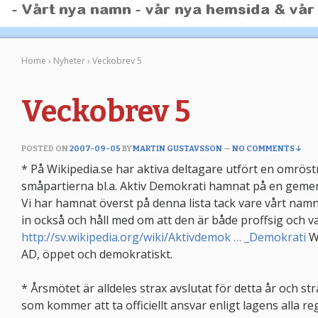
Home
›
Nyheter
›
Veckobrev 5
Veckobrev 5
POSTED ON
2007-09-05
BY
MARTIN GUSTAVSSON
—
NO COMMENTS ↓
* På Wikipedia.se har aktiva deltagare utfört en omröst
småpartierna bl.a. Aktiv Demokrati hamnat på en gemen
Vi har hamnat överst på denna lista tack vare vårt namn
in också och håll med om att den är både proffsig och v
http://sv.wikipedia.org/wiki/Aktivdemok … _Demokrati
Wi
AD, öppet och demokratiskt.
* Årsmötet är alldeles strax avslutat för detta år och str
som kommer att ta officiellt ansvar enligt lagens alla re