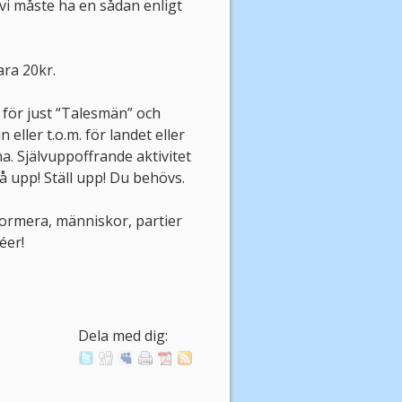
t vi måste ha en sådan enligt
ra 20kr.
r för just “Talesmän” och
eller t.o.m. för landet eller
rna. Självuppoffrande aktivitet
tå upp! Ställ upp! Du behövs.
nformera, människor, partier
éer!
Dela med dig: