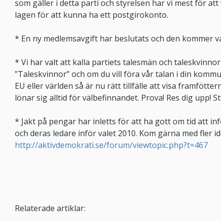
som gäller i detta parti och styrelsen har vi mest för at
lagen för att kunna ha ett postgirokonto.
* En ny medlemsavgift har beslutats och den kommer va
* Vi har valt att kalla partiets talesmän och taleskvinno
”Taleskvinnor” och om du vill föra vår talan i din kommun 
EU eller världen så är nu rätt tillfälle att visa framfötte
lönar sig alltid för välbefinnandet. Prova! Res dig upp! S
* Jakt på pengar har inletts för att ha gott om tid att i
och deras ledare inför valet 2010. Kom gärna med fler id
http://aktivdemokrati.se/forum/viewtopic.php?t=467
Relaterade artiklar: