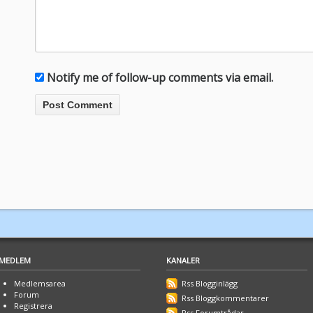
Notify me of follow-up comments via email.
MEDLEM
KANALER
Medlemsarea
Rss Blogginlägg
Forum
Rss Bloggkommentarer
Registrera
Rss Forumtrådar