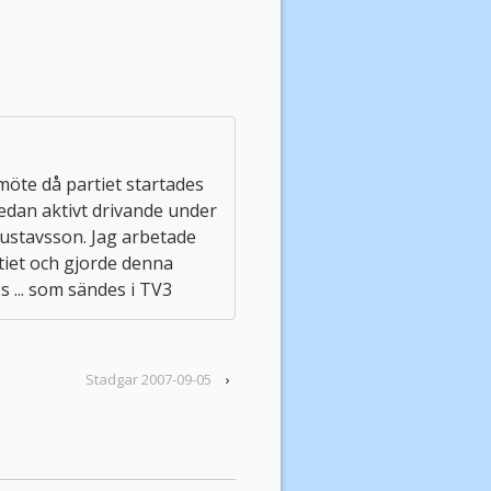
möte då partiet startades
sedan aktivt drivande under
ustavsson. Jag arbetade
tiet och gjorde denna
... som sändes i TV3
Stadgar 2007-09-05
›