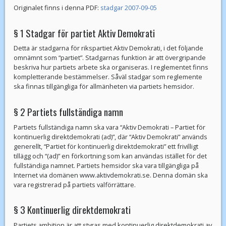
Originalet finns i denna PDF:
stadgar 2007-09-05
§ 1 Stadgar för partiet Aktiv Demokrati
Detta är stadgarna för rikspartiet Aktiv Demokrati, i det följande
omnämnt som “partiet”. Stadgarnas funktion är att övergripande
beskriva hur partiets arbete ska organiseras. I reglementet finns
kompletterande bestämmelser. Såväl stadgar som reglemente
ska finnas tillgängliga för allmänheten via partiets hemsidor.
§ 2 Partiets fullständiga namn
Partiets fullständiga namn ska vara “Aktiv Demokrati – Partiet för
kontinuerlig direktdemokrati (ad)”, där “Aktiv Demokrati” används
generellt, “Partiet för kontinuerlig direktdemokrati” ett frivilligt
tillägg och “(ad)” en förkortning som kan användas istället för det
fullständiga namnet. Partiets hemsidor ska vara tillgängliga på
Internet via domänen www.aktivdemokrati.se. Denna domän ska
vara registrerad på partiets valförrättare.
§ 3 Kontinuerlig direktdemokrati
Partiets ambition är att styras med kontinuerlig direktdemokrati av