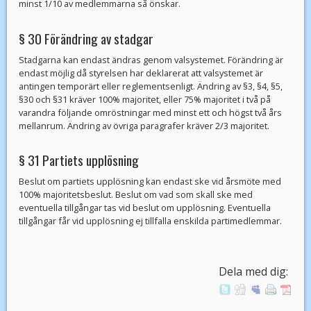
minst 1/10 av medlemmarna så önskar.
§ 30 Förändring av stadgar
Stadgarna kan endast ändras genom valsystemet. Förändring är
endast möjlig då styrelsen har deklarerat att valsystemet är
antingen temporärt eller reglementsenligt. Ändring av §3, §4, §5,
§30 och §31 kräver 100% majoritet, eller 75% majoritet i två på
varandra följande omröstningar med minst ett och högst två års
mellanrum. Ändring av övriga paragrafer kräver 2/3 majoritet.
§ 31 Partiets upplösning
Beslut om partiets upplösning kan endast ske vid årsmöte med
100% majoritetsbeslut. Beslut om vad som skall ske med
eventuella tillgångar tas vid beslut om upplösning. Eventuella
tillgångar får vid upplösning ej tillfalla enskilda partimedlemmar.
Dela med dig: