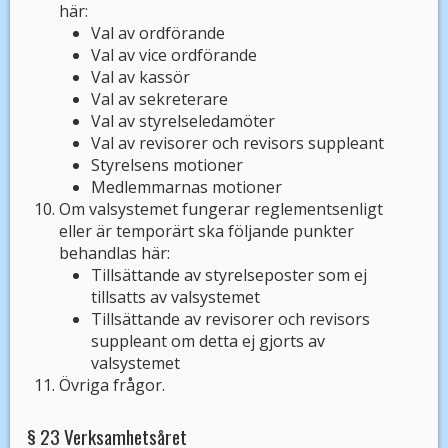
här:
Val av ordförande
Val av vice ordförande
Val av kassör
Val av sekreterare
Val av styrelseledamöter
Val av revisorer och revisors suppleant
Styrelsens motioner
Medlemmarnas motioner
Om valsystemet fungerar reglementsenligt
eller är temporärt ska följande punkter
behandlas här:
Tillsättande av styrelseposter som ej
tillsatts av valsystemet
Tillsättande av revisorer och revisors
suppleant om detta ej gjorts av
valsystemet
Övriga frågor.
§ 23 Verksamhetsåret