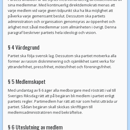
sina medlemmar. Med kontinuerlig direktdemokrati menas att
varje medlem vid varje given tidpunkt ska ha lika möjlighet att
påverka varje gemensamt beslut. Dessutom ska partiets
administration och organisation genomsyras av öppenhet och
ärlighet mot såväl medlemmar som allmänheten i övrigt. Denna
paragraf beskriver partiets hela ideologi och vision.
§ 4 Värdegrund
Partiet ska följa svensk lag. Dessutom ska partiet motverka alla
former av rasism diskriminering och ojämlikhet samt verka för
yttrandefrihet, pressfrihet, mötesfrihet och föreningsfrihet.
§ 5 Medlemskapet
Med undantag av § 6 äger alla medborgare med rösträtt i val till
Sveriges Riksdag rätt att på begäran bli medlem i partiet enligt
partiets regler. Partimedlem har rätt att när som helst utträda ur
partiet. Sådan begäran skall skickas skriftligen till
medlemsadministratören med bekräftelse.
§ 6 Uteslutning av medlem