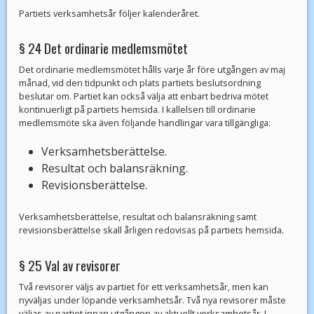
Partiets verksamhetsår följer kalenderåret.
§ 24 Det ordinarie medlemsmötet
Det ordinarie medlemsmötet hålls varje år före utgången av maj
månad, vid den tidpunkt och plats partiets beslutsordning
beslutar om. Partiet kan också välja att enbart bedriva mötet
kontinuerligt på partiets hemsida. I kallelsen till ordinarie
medlemsmöte ska även följande handlingar vara tillgängliga:
Verksamhetsberättelse.
Resultat och balansräkning.
Revisionsberättelse.
Verksamhetsberättelse, resultat och balansräkning samt
revisionsberättelse skall årligen redovisas på partiets hemsida.
§ 25 Val av revisorer
Två revisorer väljs av partiet för ett verksamhetsår, men kan
nyväljas under löpande verksamhetsår. Två nya revisorer måste
väljas av partiet innan utgången av aktuellt verksamhetsår. I