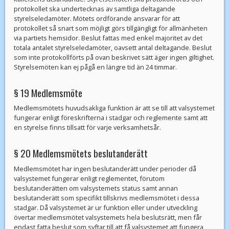
protokollet ska undertecknas av samtliga deltagande
styrelseledamöter. Mötets ordförande ansvarar för att
protokollet så snart som möjligt görs tillgängligt för allmänheten
via partiets hemsidor. Beslut fattas med enkel majoritet av det
totala antalet styrelseledamöter, oavsett antal deltagande. Beslut
som inte protokollförts på ovan beskrivet sätt äger ingen giltighet.
Styrelsemöten kan ej pågå en längre tid än 24 timmar.
§ 19 Medlemsmöte
Medlemsmötets huvudsakliga funktion är att se till att valsystemet
fungerar enligt föreskrifterna i stadgar och reglemente samt att
en styrelse finns tillsatt för varje verksamhetsår.
§ 20 Medlemsmötets beslutanderätt
Medlemsmötet har ingen beslutanderätt under perioder då
valsystemet fungerar enligt reglementet, förutom
beslutanderätten om valsystemets status samt annan
beslutanderätt som specifikt tillskrivs medlemsmötet i dessa
stadgar. Då valsystemet är ur funktion eller under utveckling
övertar medlemsmötet valsystemets hela beslutsrätt, men får
endast fatta beslut som syftar till att få valsystemet att fungera