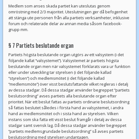
Medlem som anses skada partiet kan uteslutas genom
omröstning med 2/3 majoritet. Uteslutningen ger då befogenhet
att stänga ute personen från alla partiets verksamheter, inklusive
forum och relaterade delar av annan media såsom facebook-
grupp mm.
§ 7 Partiets beslutande organ
Partiets högsta beslutande organ utgörs av ett valsystem (i det
följande kallat “valsystemet”). Valsystemet är partiets högsta
beslutande organ men när valsystemet förklarats vara ur funktion
eller under utveckling tar styrelsen (i det följande kallad
“styrelsen”) och medlemsmötet (i det följande kallad
“medlemsmöte”) över visst beslutsfattande vilket regleras i detalj
av dessa stadgar. Då dessa stadgar använder begreppet “partiets
beslutsordning” avses partiets alla beslutande organ efter
prioritet. När ett beslut fattas av partiets ordinarie beslutsordning
så fattas beslutet således i första hand av valsystemet, i andra
hand av medlemsmötet och i sista hand av styrelsen. Vilken
instans som ska fatta ett visst beslut framgår i detalj av dessa
stadgar samt svensk lag. Då dessa stadgar använder begreppet
“partiets medlemsgrundade beslutsordning” så avses partiets
beslutsordning med styrelsen undantagen.