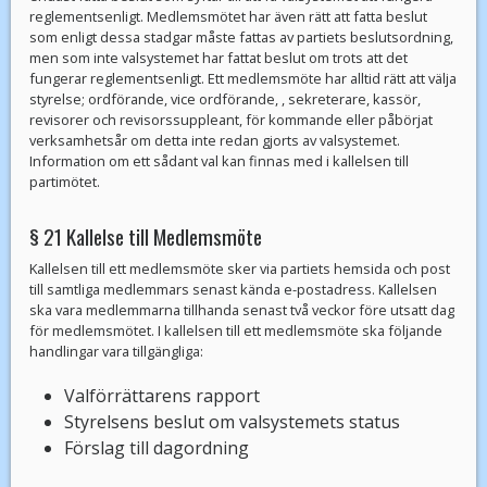
reglementsenligt. Medlemsmötet har även rätt att fatta beslut
som enligt dessa stadgar måste fattas av partiets beslutsordning,
men som inte valsystemet har fattat beslut om trots att det
fungerar reglementsenligt. Ett medlemsmöte har alltid rätt att välja
styrelse; ordförande, vice ordförande, , sekreterare, kassör,
revisorer och revisorssuppleant, för kommande eller påbörjat
verksamhetsår om detta inte redan gjorts av valsystemet.
Information om ett sådant val kan finnas med i kallelsen till
partimötet.
§ 21 Kallelse till Medlemsmöte
Kallelsen till ett medlemsmöte sker via partiets hemsida och post
till samtliga medlemmars senast kända e-postadress. Kallelsen
ska vara medlemmarna tillhanda senast två veckor före utsatt dag
för medlemsmötet. I kallelsen till ett medlemsmöte ska följande
handlingar vara tillgängliga:
Valförrättarens rapport
Styrelsens beslut om valsystemets status
Förslag till dagordning