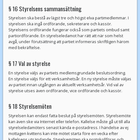
§ 16 Styrelsens sammansättning
Styrelsen ska bestå av lägst tre och högst elva partimedlemmar. I
styrelsen ska ingå ordförande, sekreterare och kassör.
Styrelsens ordförande fungerar också som partiets ombud samt
partiordförande. En styrelseledamot har rätt att när som helst
avgå, under förutsättning att partiet informeras skriftligen härom
med bekräftelse.
§ 17 Val av styrelse
En styrelse väljs av partiets medlemsgrundade beslutsordning.
En styrelse väljs för ett verksamhetsår. En ny styrelse måste väljas
av partiet innan utgången av aktuellt verksamhetsår. Vid val av
styrelse utses även ordförande, vice ordförande och kassör.
§ 18 Styrelsemöten
Styrelsen kan endast fatta beslut på styrelsemöten. Styrelsemöte
kan även ske via Internet eller telefon. Kallelse måste gå ut till alla
styrelseledamöters senast kända e-postadress. I händelse av ej
mottagen kvittens kan inte mötet starta före en vecka efter
kallelsens utsändande. Styrelsemöten ska protokollföras och