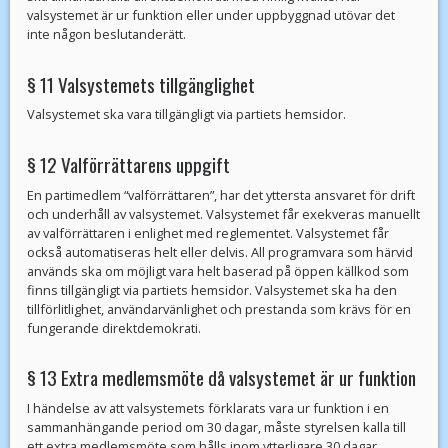
valsystemet är ur funktion eller under uppbyggnad utövar det
inte någon beslutanderätt.
§ 11 Valsystemets tillgänglighet
Valsystemet ska vara tillgängligt via partiets hemsidor.
§ 12 Valförrättarens uppgift
En partimedlem “valförrättaren”, har det yttersta ansvaret för drift
och underhåll av valsystemet. Valsystemet får exekveras manuellt
av valförrättaren i enlighet med reglementet. Valsystemet får
också automatiseras helt eller delvis. All programvara som härvid
används ska om möjligt vara helt baserad på öppen källkod som
finns tillgängligt via partiets hemsidor. Valsystemet ska ha den
tillförlitlighet, användarvänlighet och prestanda som krävs för en
fungerande direktdemokrati.
§ 13 Extra medlemsmöte då valsystemet är ur funktion
I händelse av att valsystemets förklarats vara ur funktion i en
sammanhängande period om 30 dagar, måste styrelsen kalla till
ett extra medlemsmöte som hålls inom ytterligare 30 dagar.