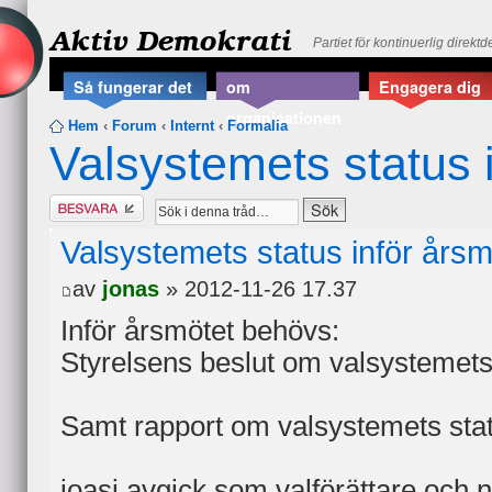
Aktiv Demokrati
Partiet för kontinuerlig direkt
Så fungerar det
om
Engagera dig
organisationen
Hem
‹
Forum
‹
Internt
‹
Formalia
Valsystemets status 
Besvara
Valsystemets status inför års
av
jonas
» 2012-11-26 17.37
Inför årsmötet behövs:
Styrelsens beslut om valsystemets
Samt rapport om valsystemets statu
joasi avgick som valförättare och nä