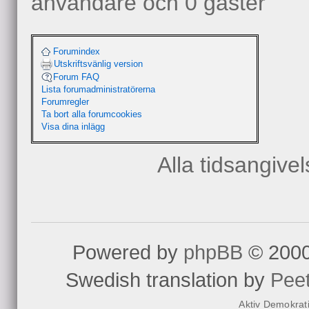
användare och 0 gäster
Forumindex
Utskriftsvänlig version
Forum FAQ
Lista forumadministratörerna
Forumregler
Ta bort alla forumcookies
Visa dina inlägg
Alla tidsangive
Powered by
phpBB
© 2000
Swedish translation by
Pee
Aktiv Demokrat