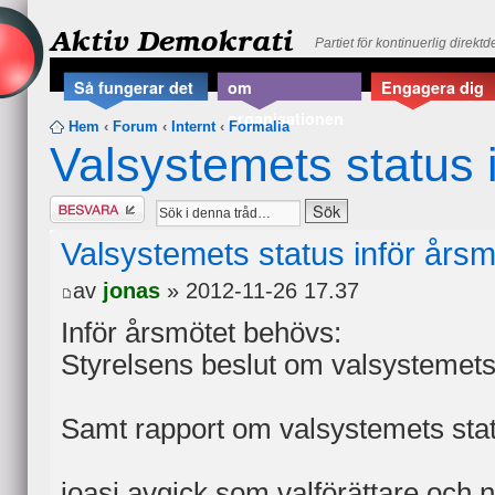
Aktiv Demokrati
Partiet för kontinuerlig direkt
Så fungerar det
om
Engagera dig
organisationen
Hem
‹
Forum
‹
Internt
‹
Formalia
Valsystemets status 
Besvara
Valsystemets status inför års
av
jonas
» 2012-11-26 17.37
Inför årsmötet behövs:
Styrelsens beslut om valsystemets
Samt rapport om valsystemets statu
joasi avgick som valförättare och nä