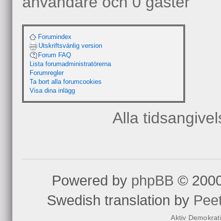
användare och 0 gäster
Forumindex
Utskriftsvänlig version
Forum FAQ
Lista forumadministratörerna
Forumregler
Ta bort alla forumcookies
Visa dina inlägg
Alla tidsangive
Powered by
phpBB
© 2000
Swedish translation by
Pee
Aktiv Demokrat