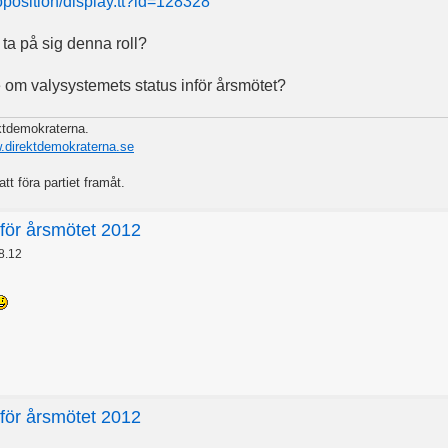
roposition/display.tt?id=128328
 ta på sig denna roll?
 om valysystemets status inför årsmötet?
ektdemokraterna.
w.direktdemokraterna.se
att föra partiet framåt.
nför årsmötet 2012
8.12
nför årsmötet 2012