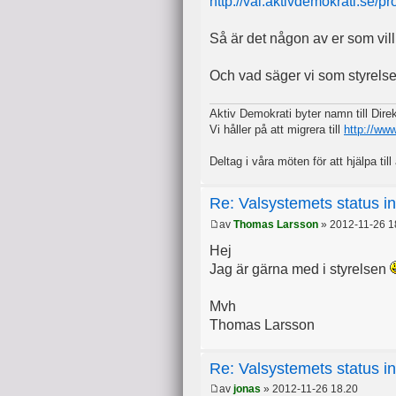
http://val.aktivdemokrati.se/p
Så är det någon av er som vill
Och vad säger vi som styrelse
Aktiv Demokrati byter namn till Dir
Vi håller på att migrera till
http://ww
Deltag i våra möten för att hjälpa till 
Re: Valsystemets status i
av
Thomas Larsson
» 2012-11-26 1
Hej
Jag är gärna med i styrelsen
Mvh
Thomas Larsson
Re: Valsystemets status i
av
jonas
» 2012-11-26 18.20