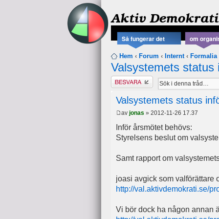
Aktiv Demokrati
Så fungerar det
om organi
Hem
‹
Forum
‹
Internt
‹
Formalia
Valsystemets status 
Besvara
Valsystemets status inf
av
jonas
» 2012-11-26 17.37
Inför årsmötet behövs:
Styrelsens beslut om valsyste
Samt rapport om valsystemets s
joasi avgick som valförättare o
http://val.aktivdemokrati.se/p
Vi bör dock ha någon annan än