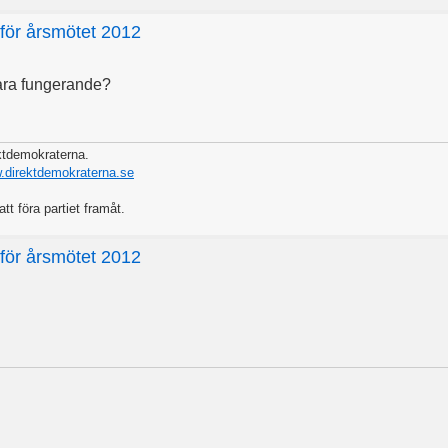
nför årsmötet 2012
vara fungerande?
ektdemokraterna.
w.direktdemokraterna.se
att föra partiet framåt.
nför årsmötet 2012