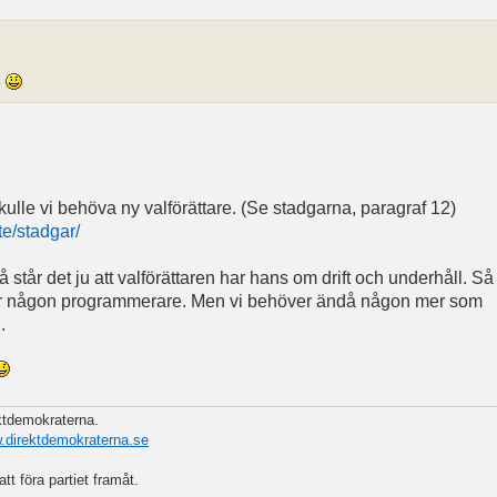
n
ulle vi behöva ny valförättare. (Se stadgarna, paragraf 12)
te/stadgar/
står det ju att valförättaren har hans om drift och underhåll. Så
eller någon programmerare. Men vi behöver ändå någon mer som
.
ektdemokraterna.
w.direktdemokraterna.se
att föra partiet framåt.