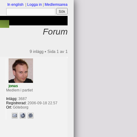
In english
|
Logga in
|
Medlemsarea
Forum
9 inlägg • Sida
1
av
1
jonas
Medlem i partiet
Inlägg:
3687
Registrerad:
2006-09-18 22.57
Ort:
Göteborg