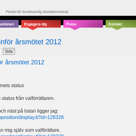
Partiet för kontinuerlig direktdemokrati
sationen
Engagera dig
Press
Kontakt
inför årsmötet 2012
ör årsmötet 2012
mets status
tatus från valförrättaren.
ch näst på listan ligger jag:
roposition/display.tt?id=128328
 mig själv som valförättare.