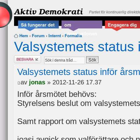
Aktiv Demokrati
Partiet för kontinuerlig direkt
Så fungerar det
om
Engagera dig
organisationen
Hem
‹
Forum
‹
Internt
‹
Formalia
Valsystemets status 
Besvara
Valsystemets status inför års
av
jonas
» 2012-11-26 17.37
Inför årsmötet behövs:
Styrelsens beslut om valsystemets
Samt rapport om valsystemets statu
joasi avgick som valförättare och nä