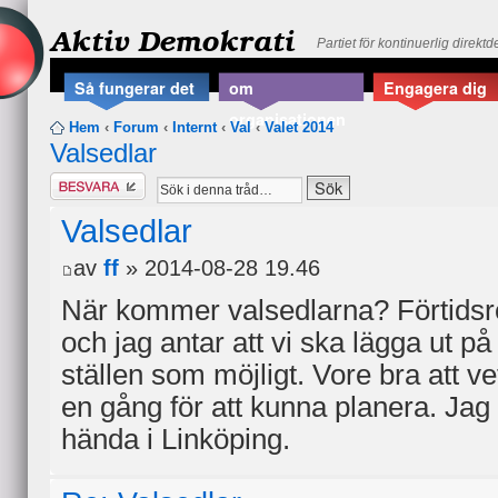
Aktiv Demokrati
Partiet för kontinuerlig direkt
Så fungerar det
om
Engagera dig
organisationen
Hem
‹
Forum
‹
Internt
‹
Val
‹
Valet 2014
Valsedlar
Besvara
Valsedlar
av
ff
» 2014-08-28 19.46
När kommer valsedlarna? Förtidsrö
och jag antar att vi ska lägga ut 
ställen som möjligt. Vore bra att 
en gång för att kunna planera. Jag 
hända i Linköping.