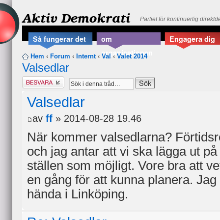
Aktiv Demokrati
Partiet för kontinuerlig direkt
Så fungerar det
om
Engagera dig
organisationen
Hem
‹
Forum
‹
Internt
‹
Val
‹
Valet 2014
Valsedlar
Besvara
Valsedlar
av
ff
» 2014-08-28 19.46
När kommer valsedlarna? Förtidsrö
och jag antar att vi ska lägga ut 
ställen som möjligt. Vore bra att 
en gång för att kunna planera. Jag 
hända i Linköping.