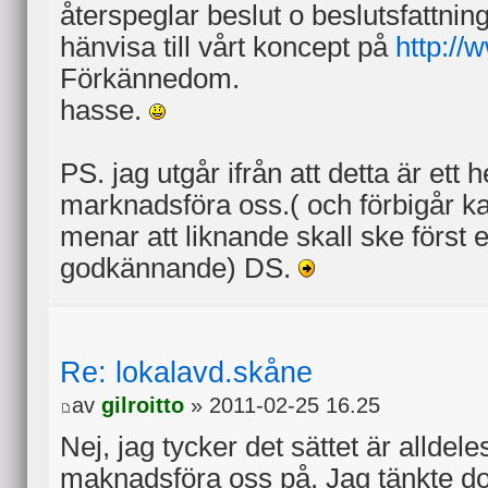
återspeglar beslut o beslutsfattni
hänvisa till vårt koncept på
http://
Förkännedom.
hasse.
PS. jag utgår ifrån att detta är ett he
marknadsföra oss.( och förbigår k
menar att liknande skall ske först ef
godkännande) DS.
Re: lokalavd.skåne
av
gilroitto
» 2011-02-25 16.25
Nej, jag tycker det sättet är alldele
maknadsföra oss på. Jag tänkte do