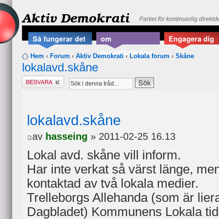
Aktiv Demokrati
Partiet för kontinuerlig direkt
Så fungerar det
om
Engagera dig
organisationen
Hem
‹
Forum
‹
Aktiv Demokrati
‹
Lokala forum
‹
Skåne
lokalavd.skåne
Besvara
lokalavd.skåne
av
hasseing
» 2011-02-25 16.13
Lokal avd. skåne vill inform.
Har inte verkat så värst länge, men 
kontaktad av två lokala medier.
Trelleborgs Allehanda (som är lie
Dagbladet) Kommunens Lokala tidn