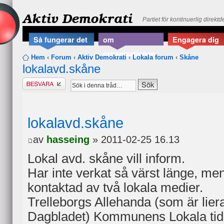
Aktiv Demokrati
Partiet för kontinuerlig direkt
Så fungerar det
om
Engagera dig
organisationen
Hem
‹
Forum
‹
Aktiv Demokrati
‹
Lokala forum
‹
Skåne
lokalavd.skåne
Besvara
lokalavd.skåne
av
hasseing
» 2011-02-25 16.13
Lokal avd. skåne vill inform.
Har inte verkat så värst länge, men 
kontaktad av två lokala medier.
Trelleborgs Allehanda (som är lie
Dagbladet) Kommunens Lokala tidn