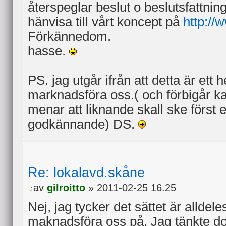
återspeglar beslut o beslutsfattni
hänvisa till vårt koncept på
http://
Förkännedom.
hasse.
PS. jag utgår ifrån att detta är ett he
marknadsföra oss.( och förbigår k
menar att liknande skall ske först ef
godkännande) DS.
Re: lokalavd.skåne
av
gilroitto
» 2011-02-25 16.25
Nej, jag tycker det sättet är alldele
maknadsföra oss på. Jag tänkte do