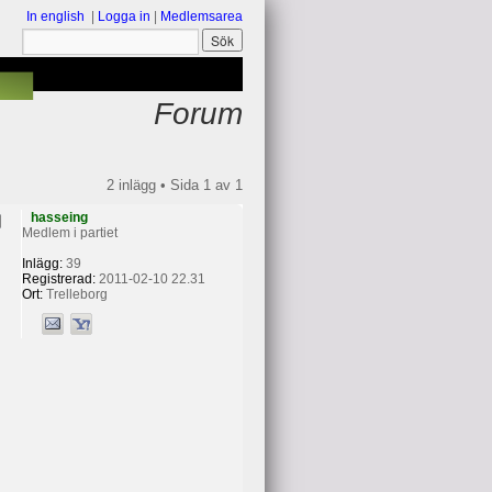
In english
|
Logga in
|
Medlemsarea
Forum
2 inlägg • Sida
1
av
1
hasseing
Medlem i partiet
Inlägg:
39
Registrerad:
2011-02-10 22.31
Ort:
Trelleborg