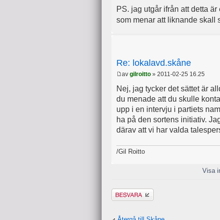
PS. jag utgår ifrån att detta är
som menar att liknande skall 
Re: lokalavd.skåne
av
gilroitto
» 2011-02-25 16.25
Nej, jag tycker det sättet är a
du menade att du skulle konta
upp i en intervju i partiets na
ha på den sortens initiativ. Ja
därav att vi har valda talesper
/Gil Roitto
Visa i
Besvara
Återgå till Skåne