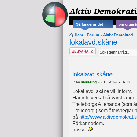
Aktiv Demokrati
Så fungerar det
om organi
Hem
‹
Forum
‹
Aktiv Demokrati
‹
lokalavd.skåne
Besvara
lokalavd.skåne
av
hasseing
» 2011-02-25 16.13
Lokal avd. skåne vill inform.
Har inte verkat så värst länge,
Trelleborgs Allehanda (som 
Trelleborg ( som återspeglar b
på
http://www.aktivdemokrat.
Förkännedom.
hasse.