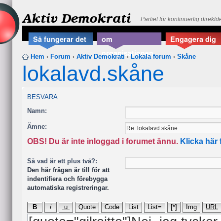
Aktiv Demokrati
Partiet för kontinuerlig direkt
Så fungerar det
om
Engagera dig
organisationen
Hem
‹
Forum
‹
Aktiv Demokrati
‹
Lokala forum
‹
Skåne
lokalavd.skåne
BESVARA
Namn:
Ämne:
OBS! Du är inte inloggad i forumet ännu.
Klicka här 
Så vad är ett plus två?:
Den här frågan är till för att
indentifiera och förebygga
automatiska registreringar.