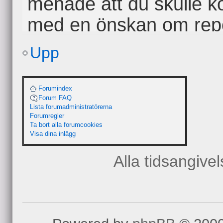
menade att du skulle ko
med en önskan om repor
intervju i partiets namn
Upp
diskussionen om vad för 
sortens initiativ. Jag är 
Forumindex
Forum FAQ
mediabitar kan vara kän
Lista forumadministratörerna
Forumregler
talespersoner som är tä
Ta bort alla forumcookies
Visa dina inlägg
upp i mediaintervjuer.
Alla tidsangive
lokalavd.skåne
av
hasseing
» 2011-02-25 1