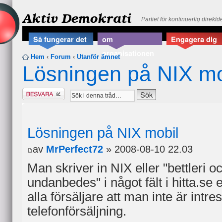
Aktiv Demokrati
Partiet för kontinuerlig direkt
Så fungerar det
om
Engagera dig
organisationen
Hem
‹
Forum
‹
Utanför ämnet
Lösningen på NIX mo
Besvara
Lösningen på NIX mobil
av
MrPerfect72
» 2008-08-10 22.03
Man skriver in NIX eller "bettleri o
undanbedes" i något fält i hitta.se 
alla försäljare att man inte är intr
telefonförsäljning.