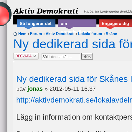
Aktiv Demokrati
Partiet för kontinuerlig direkt
Så fungerar det
om
Engagera dig
organisationen
Hem
‹
Forum
‹
Aktiv Demokrati
‹
Lokala forum
‹
Skåne
Ny dedikerad sida fö
Besvara
Ny dedikerad sida för Skånes 
av
jonas
» 2012-05-11 16.37
http://aktivdemokrati.se/lokalavdel
Lägg in information om kontaktperso