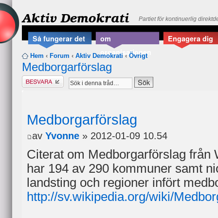
Aktiv Demokrati
Partiet för kontinuerlig direkt
Så fungerar det
om
Engagera dig
organisationen
Hem
‹
Forum
‹
Aktiv Demokrati
‹
Övrigt
Medborgarförslag
Besvara
Medborgarförslag
av
Yvonne
» 2012-01-09 10.54
Citerat om Medborgarförslag från W
har 194 av 290 kommuner samt ni
landsting och regioner infört medb
http://sv.wikipedia.org/wiki/Med