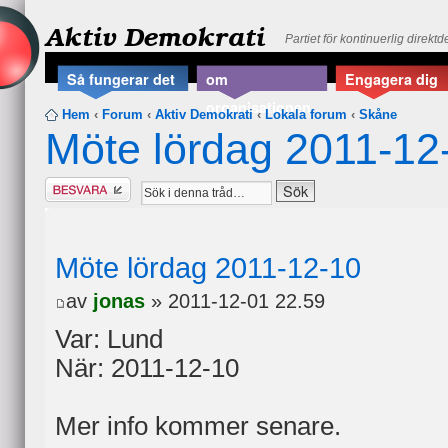
Aktiv Demokrati
Partiet för kontinuerlig direkt
Så fungerar det
om
Engagera dig
organisationen
Hem
‹
Forum
‹
Aktiv Demokrati
‹
Lokala forum
‹
Skåne
Möte lördag 2011-12
Besvara
Möte lördag 2011-12-10
av
jonas
» 2011-12-01 22.59
Var: Lund
När: 2011-12-10
Mer info kommer senare.