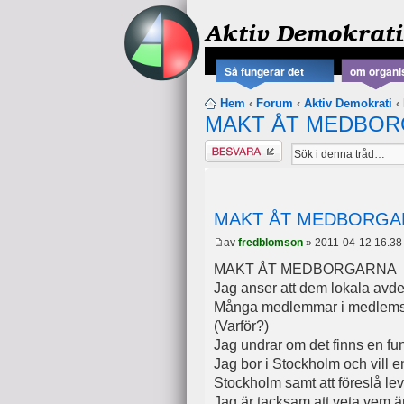
Aktiv Demokrati
Så fungerar det
om organi
Hem
‹
Forum
‹
Aktiv Demokrati
‹
MAKT ÅT MEDBO
Besvara
MAKT ÅT MEDBORGA
av
fredblomson
» 2011-04-12 16.38
MAKT ÅT MEDBORGARNA
Jag anser att dem lokala avde
Många medlemmar i medlemsre
(Varför?)
Jag undrar om det finns en fu
Jag bor i Stockholm och vill
Stockholm samt att föreslå l
Jag är tacksam att veta vem är