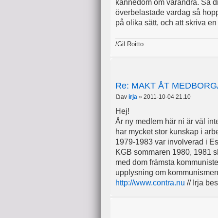
kännedom om varandra. Så dina 
överbelastade vardag så hopp
på olika sätt, och att skriva e
/Gil Roitto
Re: MAKT ÅT MEDBOR
av
irja
» 2011-10-04 21.10
Hej!
Är ny medlem här ni är väl in
har mycket stor kunskap i arb
1979-1983 var involverad i Es
KGB sommaren 1980, 1981 sku
med dom främsta kommunistex
upplysning om kommunismens b
http://www.contra.nu
// Irja b