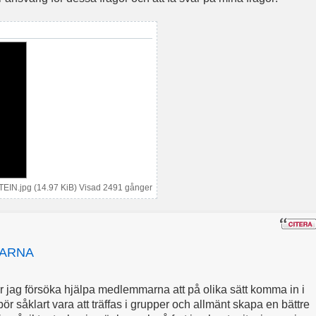
IN.jpg (14.97 KiB) Visad 2491 gånger
GARNA
ag försöka hjälpa medlemmarna att på olika sätt komma in i
 bör såklart vara att träffas i grupper och allmänt skapa en bättre