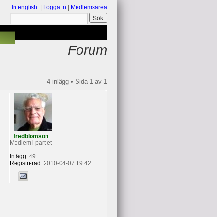
In english
|
Logga in
|
Medlemsarea
Forum
4 inlägg • Sida
1
av
1
fredblomson
Medlem i partiet
Inlägg:
49
Registrerad:
2010-04-07 19.42