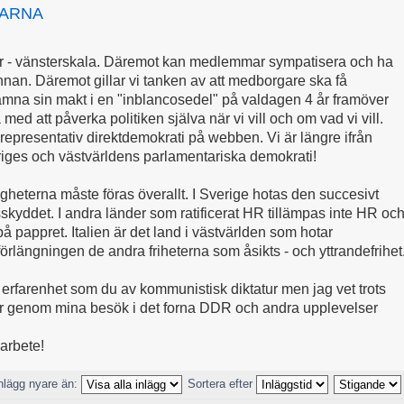
GARNA
ger - vänsterskala. Däremot kan medlemmar sympatisera och ha
nan. Däremot gillar vi tanken av att medborgare ska få
mna sin makt i en "inblancosedel" på valdagen 4 år framöver
vara med att påverka politiken själva när vi vill och om vad vi vill.
presentativ direktdemokrati på webben. Vi är längre ifrån
riges och västvärldens parlamentariska demokrati!
gheterna måste föras överallt. I Sverige hotas den succesivt
skyddet. I andra länder som ratificerat HR tillämpas inte HR oc
på pappret. Italien är det land i västvärlden som hotar
 förlängningen de andra friheterna som åsikts - och yttrandefrihet
rfarenhet som du av kommunistisk diktatur men jag vet trots
är genom mina besök i det forna DDR och andra upplevelser
sarbete!
nlägg nyare än:
Sortera efter