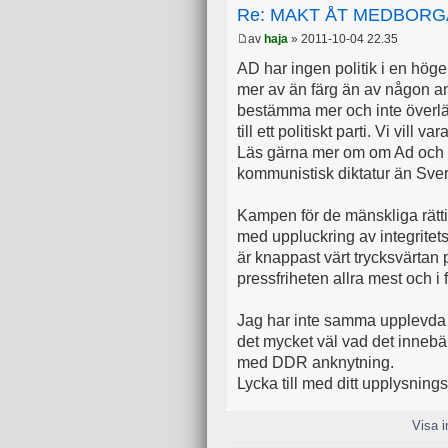
Re: MAKT ÅT MEDBOR
av
haja
» 2011-10-04 22.35
AD har ingen politik i en hö
mer av än färg än av någon an
bestämma mer och inte överlä
till ett politiskt parti. Vi vill 
Läs gärna mer om om Ad och re
kommunistisk diktatur än Sve
Kampen för de mänskliga rätti
med uppluckring av integritets
är knappast värt trycksvärtan 
pressfriheten allra mest och i
Jag har inte samma upplevda e
det mycket väl vad det inneb
med DDR anknytning.
Lycka till med ditt upplysning
Visa i