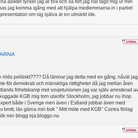
åsikter tycker jag är bra och så fort jag har tagit mig ur min
as jag komma igång med att hjälpa medlemmarna in i partiet
n presentation om sig själva är en utmärkt ide.
GARNA
te röda politiskt???? Då lämnar jag detta med en gång, nåväl jag
ete för demokrati och mänskliga rättigheter då jag mellan åren
tlands frihetskamp mot sovjetunionen jag var själv arresterad a
ggade KGB mig tom utanför Stockholm, jag jobbar nu ihop
pert både i Sverige men även i Estland jobbar även med
rott, läs gärna min bok " Mitt möte med KGB" Contra förlag
esök min blogg irja.bloggo.nu