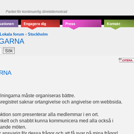
Partiet för kontinuerlig direktdemokrati
sationen
Engagera dig
Press
Kontakt
Lokala forum
‹
Stockholm
RGARNA
RNA
lningarna måste organiseras bättre.
gistret saknar ortangivelse och angivelse om webbsida.
nktion som presenterar alla medlemmar i en ort.
 enkelt och snabbt kunna kommunicera med alla också i
evande möten.
 ansvarig för dessa frågor och att få svar på mina frågor!