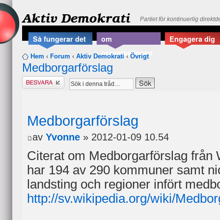
Aktiv Demokrati
Partiet för kontinuerlig direkt
Så fungerar det
om
Engagera dig
organisationen
Hem
‹
Forum
‹
Aktiv Demokrati
‹
Övrigt
Medborgarförslag
Besvara
Medborgarförslag
av
Yvonne
» 2012-01-09 10.54
Citerat om Medborgarförslag från W
har 194 av 290 kommuner samt ni
landsting och regioner infört medb
http://sv.wikipedia.org/wiki/Med