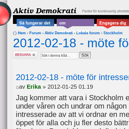
Aktiv Demokrati
Partiet för kontinuerlig direkt
Så fungerar det
om
Engagera dig
organisationen
Hem
‹
Forum
‹
Aktiv Demokrati
‹
Lokala forum
‹
Stockholm
2012-02-18 - möte fö
Besvara
2012-02-18 - möte för intress
av
Erika
» 2012-01-25 01.19
Jag kommer att vara i Stockholm 
under våren och undrar om någon e
intresserade av att vi ordnar en mer 
öppet för alla och ju fler desto bä