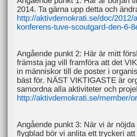
Angående punkt 1: Här är början till
2014. Ta gärna upp detta och ändra
http://aktivdemokrati.se/doc/2012/
konferens-tuve-scoutgard-den-6-8e
Angående punkt 2: Här är mitt förs
främsta jag vill framföra att det V
in människor till de poster i orga
bäst för. NÄST VIKTIGASTE är orga
samordna alla aktiviteter och proje
http://aktivdemokrati.se/member/or
Angående punkt 3: När vi är nöjda
flygblad bör vi anlita ett tryckeri at