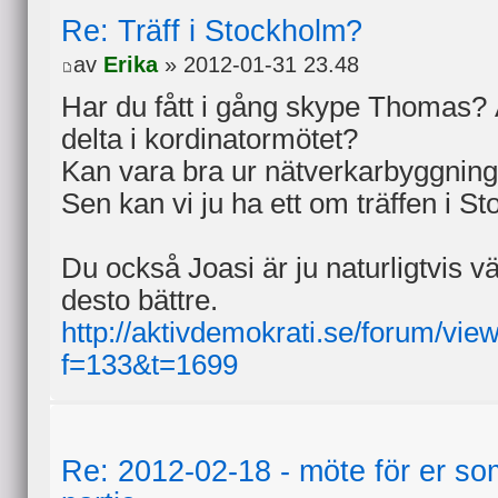
Re: Träff i Stockholm?
av
Erika
» 2012-01-31 23.48
Har du fått i gång skype Thomas? Ä
delta i kordinatormötet?
Kan vara bra ur nätverkarbyggnin
Sen kan vi ju ha ett om träffen i S
Du också Joasi är ju naturligtvis v
desto bättre.
http://aktivdemokrati.se/forum/vie
f=133&t=1699
Re: 2012-02-18 - möte för er som 