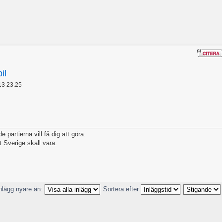
il
13 23.25
 partierna vill få dig att göra.
t Sverige skall vara.
nlägg nyare än:
Sortera efter