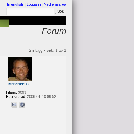
In english
|
Logga in
|
Medlemsarea
Forum
2 inlägg • Sida
1
av
1
MrPerfect72
Inlägg:
3093
Registrerad:
2006-01-18 09.52