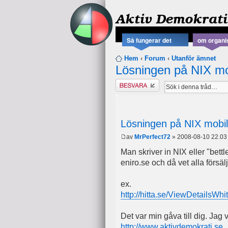
Aktiv Demokrati
Så fungerar det
om organi
Hem
‹
Forum
‹
Utanför ämnet
Lösningen på NIX mo
Besvara
Lösningen på NIX mobil
av
MrPerfect72
» 2008-08-10 22.03
Man skriver in NIX eller "bettle
eniro.se och då vet alla försäl
ex.
http://hitta.se/ViewDetailsWh
Det var min gåva till dig. Jag 
http://www.aktivdemokrati.se