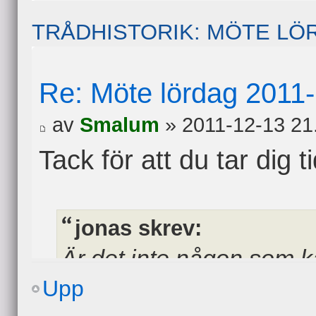
TRÅDHISTORIK: MÖTE LÖR
Re: Möte lördag 2011
av
Smalum
» 2011-12-13 21
Tack för att du tar dig t
jonas skrev:
Är det inte någon som k
det? Det måste ju inte var
Upp