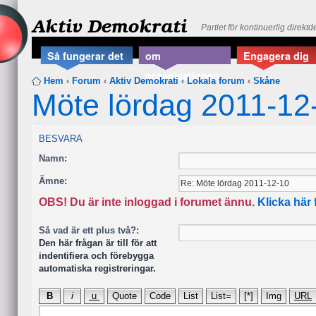
Aktiv Demokrati
Partiet för kontinuerlig direkt
Så fungerar det
om
Engagera dig
organisationen
Hem
‹
Forum
‹
Aktiv Demokrati
‹
Lokala forum
‹
Skåne
Möte lördag 2011-12
BESVARA
Namn:
Ämne:
OBS! Du är inte inloggad i forumet ännu.
Klicka här 
Så vad är ett plus två?:
Den här frågan är till för att
indentifiera och förebygga
automatiska registreringar.