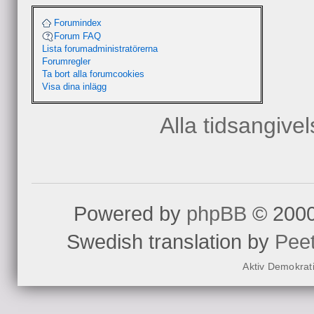
Forumindex
Forum FAQ
Lista forumadministratörerna
Nej, det är sant. Tänkt
Forumregler
Ta bort alla forumcookies
att boka upp en tid för
Visa dina inlägg
det ju vara en poäng at
Alla tidsangive
redan aktiv som vill v
Powered by
phpBB
© 2000
Swedish translation by
Pee
jonas skrev:
Aktiv Demokrat
Vi behöver fler utvecklar
något med den på ett par