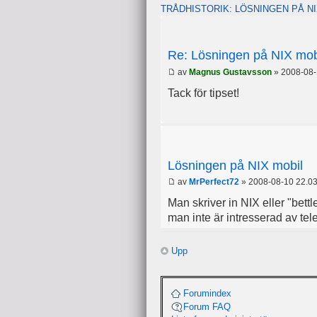
TRÅDHISTORIK: LÖSNINGEN PÅ NI
Re: Lösningen på NIX mob
av
Magnus Gustavsson
» 2008-08-
Tack för tipset!
Lösningen på NIX mobil
av
MrPerfect72
» 2008-08-10 22.0
Man skriver in NIX eller "bettle
man inte är intresserad av tele
ex.
Upp
http://hitta.se/ViewDetailsWh
Det var min gåva till dig. Jag
Forumindex
Forum FAQ