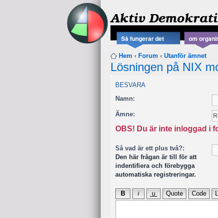
Aktiv Demokrati
Så fungerar det
om organi
Hem
‹
Forum
‹
Utanför ämnet
Lösningen på NIX mo
BESVARA
Namn:
Ämne:
OBS! Du är inte inloggad i 
Så vad är ett plus två?:
Den här frågan är till för att
indentifiera och förebygga
automatiska registreringar.