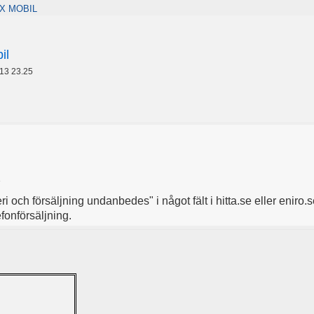
X MOBIL
il
13 23.25
3
ri och försäljning undanbedes" i något fält i hitta.se eller eniro.s
fonförsäljning.
ite.aspx?v ... d=74689633
 vill inte ha några pengar men ge gärna en gåva till:
http://www.a