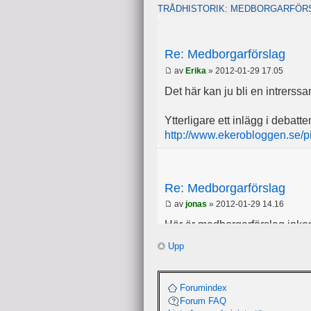
TRÅDHISTORIK: MEDBORGARFÖR
Re: Medborgarförslag
av
Erika
» 2012-01-29 17.05
Det här kan ju bli en intrerssa
Ytterligare ett inlägg i debatte
http://www.ekerobloggen.se/p
Re: Medborgarförslag
av
jonas
» 2012-01-29 14.16
Här är medborgarförslag inkomn
Upp
2011:
Flyttad brevlåda på Od
Forumindex
Forum FAQ
2010: