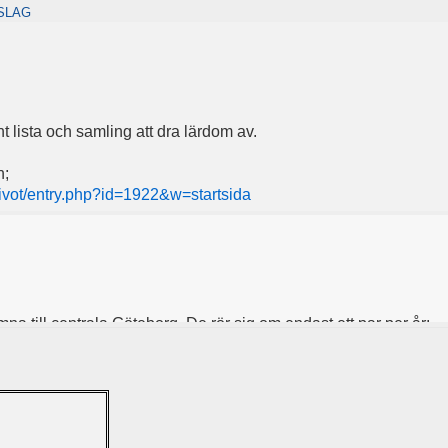
SLAG
nt lista och samling att dra lärdom av.
n;
ivot/entry.php?id=1922&w=startsida
a till centrala Göteborg. De rör sig om endast ett par per år:
insgatan