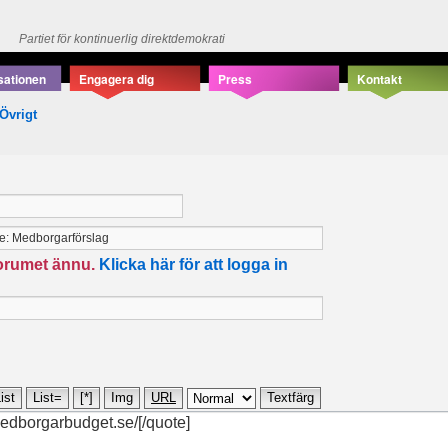
Partiet för kontinuerlig direktdemokrati
sationen
Engagera dig
Press
Kontakt
Övrigt
forumet ännu.
Klicka här för att logga in