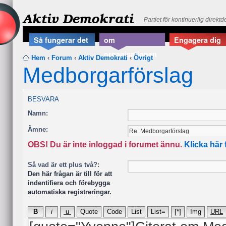
Aktiv Demokrati
Partiet för kontinuerlig direkt
Så fungerar det
om
Engagera dig
organisationen
Hem
‹
Forum
‹
Aktiv Demokrati
‹
Övrigt
Medborgarförslag
BESVARA
Namn:
Ämne:
OBS! Du är inte inloggad i forumet ännu.
Klicka här 
Så vad är ett plus två?:
Den här frågan är till för att
indentifiera och förebygga
automatiska registreringar.