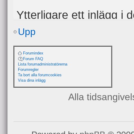
Ytterligare ett inlägg i 
http://www.ekeroblogge
Upp
id=1922&w=startsida
Forumindex
Forum FAQ
Lista forumadministratörerna
Re: Medborgarförslag
Forumregler
Ta bort alla forumcookies
av
jonas
» 2012-01-29 14.1
Visa dina inlägg
Här är medborgarförslag
Alla tidsangive
Göteborg. De rör sig om