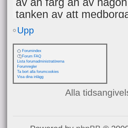
av än färg än av någon 
tanken av att medborg
och inte överlämna sin 
Upp
på valdagen 4 år framöver
vill vara med att påverka
Forumindex
Forum FAQ
och om vad vi vill. Lä
Lista forumadministratörerna
Forumregler
representativ direktdem
Ta bort alla forumcookies
Visa dina inlägg
längre ifrån kommunisti
Alla tidsangive
västvärldens parlament
Kampen för de mänskli