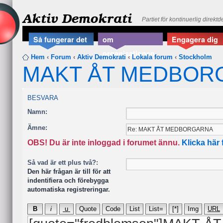
Aktiv Demokrati
Partiet för kontinuerlig direkt
Så fungerar det
om
Engagera dig
organisationen
Hem
‹
Forum
‹
Aktiv Demokrati
‹
Lokala forum
‹
Stockholm
MAKT ÅT MEDBOR
BESVARA
Namn:
Ämne:
OBS! Du är inte inloggad i forumet ännu.
Klicka här 
Så vad är ett plus två?:
Den här frågan är till för att
indentifiera och förebygga
automatiska registreringar.