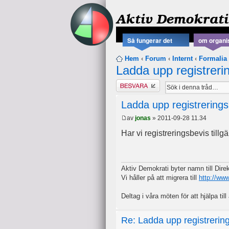
Aktiv Demokrati
Så fungerar det
om organi
Hem
‹
Forum
‹
Internt
‹
Formalia
Ladda upp registrerin
Besvara
Ladda upp registrerings
av
jonas
» 2011-09-28 11.34
Har vi registreringsbevis tillg
Aktiv Demokrati byter namn till Dir
Vi håller på att migrera till
http://ww
Deltag i våra möten för att hjälpa till 
Re: Ladda upp registrering