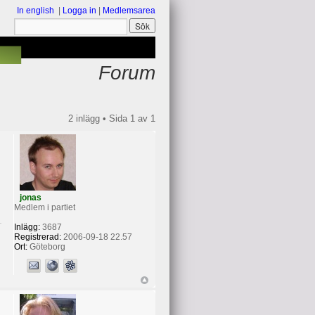
In english
|
Logga in
|
Medlemsarea
Forum
2 inlägg • Sida
1
av
1
jonas
Medlem i partiet
Inlägg:
3687
Registrerad:
2006-09-18 22.57
Ort:
Göteborg