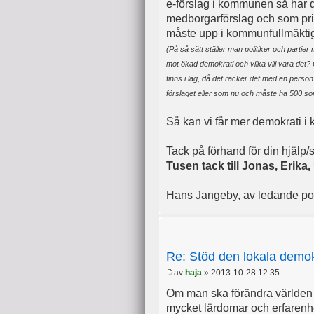
e-förslag i kommunen så har 
medborgarförslag och som pri
måste upp i kommunfullmäktig
(På så sätt ställer man politiker och partier
mot ökad demokrati och vilka vill vara det? 
finns i lag, då det räcker det med en person
förslaget eller som nu och måste ha 500 som
Så kan vi får mer demokrati i 
Tack på förhand för din hjälp/
Tusen tack till Jonas, Erika
Hans Jangeby, av ledande poli
Re: Stöd den lokala demok
av
haja
» 2013-10-28 12.35
Om man ska förändra världen s
mycket lärdomar och erfarenhet