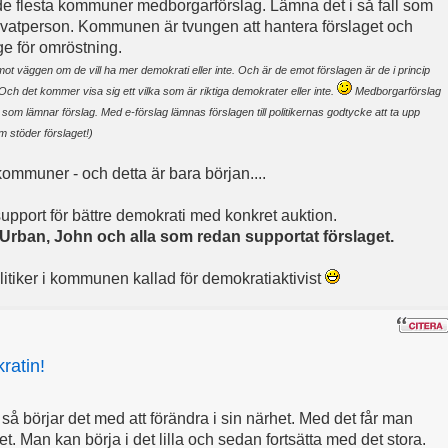
de flesta kommuner medborgarförslag. Lämna det i så fall som
vatperson. Kommunen är tvungen att hantera förslaget och
e för omröstning.
 mot väggen om de vill ha mer demokrati eller inte. Och är de emot förslagen är de i princip
Och det kommer visa sig ett vilka som är riktiga demokrater eller inte.
Medborgarförslag
 som lämnar förslag. Med e-förslag lämnas förslagen till politikernas godtycke att ta upp
 stöder förslaget!)
kommuner - och detta är bara början....
support för bättre demokrati med konkret auktion.
, Urban, John och alla som redan supportat förslaget.
tiker i kommunen kallad för demokratiaktivist
ratin!
å börjar det med att förändra i sin närhet. Med det får man
. Man kan börja i det lilla och sedan fortsätta med det stora.