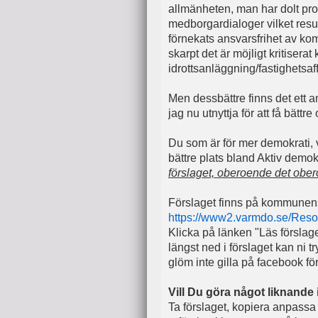
allmänheten, man har dolt prot
medborgardialoger vilket resul
förnekats ansvarsfrihet av ko
skarpt det är möjligt kritis
idrottsanläggning/fastighetsaf
Men dessbättre finns det ett a
jag nu utnyttja för att få bätt
Du som är för mer demokrati, vä
bättre plats bland Aktiv dem
förslaget, oberoende det ober
Förslaget finns på kommunen
https://www2.varmdo.se/Resour
Klicka på länken "Läs försla
längst ned i förslaget kan ni
glöm inte gilla på facebook fö
Vill Du göra något liknand
Ta förslaget, kopiera anpassa