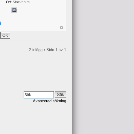
Ort:
Stockholm
g.htx
2 inlägg • Sida
1
av
1
Avancerad sökning