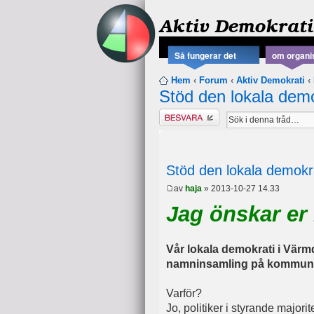
Aktiv Demokrati
Så fungerar det
om organi
Hem
‹
Forum
‹
Aktiv Demokrati
‹
Stöd den lokala demo
Besvara
Stöd den lokala demokr
av
haja
» 2013-10-27 14.33
Jag önskar er 
Vår lokala demokrati i Värmdö
namninsamling på kommunen
Varför?
Jo, politiker i styrande major