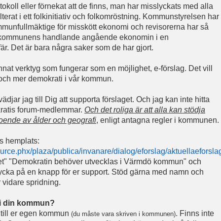
okoll eller förnekat att de finns, man har misslyckats med alla
terat i ett folkinitiativ och folkomröstning. Kommunstyrelsen har
mmunfullmäktige för misskött ekonomi och revisorerna har så
erat kommunens handlande angående ekonomin i en
fär. Det är bara några saker som de har gjort.
nnat verktyg som fungerar som en möjlighet, e-förslag. Det vill
re och mer demokrati i vår kommun.
djar jag till Dig att supporta förslaget. Och jag kan inte hitta
okratis forum-medlemmar.
Och det roliga är att alla kan stödja
oende av ålder och geografi
, enligt antagna regler i kommunen.
s hemplats:
ce.phx/plaza/publica/invanare/dialog/eforslag/aktuellaeforsla
get" "Demokratin behöver utvecklas i Värmdö kommun" och
 trycka på en knapp för er support. Stöd gärna med namn och
r vidare spridning.
e i din kommun?
 till er egen kommun
. Finns inte
(du måste vara skriven i kommunen)