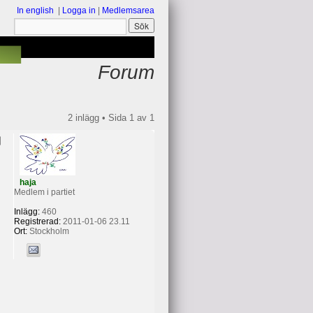
In english
|
Logga in
|
Medlemsarea
Forum
2 inlägg • Sida
1
av
1
haja
Medlem i partiet
Inlägg:
460
Registrerad:
2011-01-06 23.11
Ort:
Stockholm