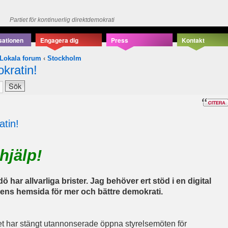
Partiet för kontinuerlig direktdemokrati
sationen
Engagera dig
Press
Kontakt
Lokala forum
‹
Stockholm
kratin!
atin!
hjälp!
 har allvarliga brister. Jag behöver ert stöd i en digital
s hemsida för mer och bättre demokrati.
itet har stängt utannonserade öppna styrelsemöten för