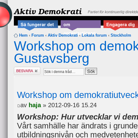
Aktiv Demokrati
Partiet för kontinuerlig direkt
Så fungerar det
om
Engagera dig
organisationen
Hem
‹
Forum
‹
Aktiv Demokrati
‹
Lokala forum
‹
Stockholm
Workshop om demokra
Gustavsberg
Besvara
Workshop om demokratiutveckl
av
haja
» 2012-09-16 15.24
Workshop: Hur utvecklar vi dem
Vårt samhälle har ändrats i grund
utbildningsnivån och medvetenhet