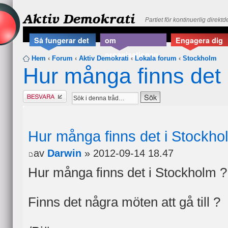
Aktiv Demokrati
Partiet för kontinuerlig direkt
Så fungerar det
om
Engagera dig
organisationen
Hem
‹
Forum
‹
Aktiv Demokrati
‹
Lokala forum
‹
Stockholm
Hur många finns det 
Besvara
Hur många finns det i Stockho
av
Darwin
» 2012-09-14 18.47
Hur många finns det i Stockholm ?
Finns det några möten att gå till ?