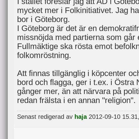
I stället föreslår jag att AD i Göte
mycket mer i Folkinitiativet. Jag har
bor i Göteborg.
I Göteborg är det är en demokrati
missnöjda med partierna som går 
Fullmäktige ska rösta emot befolkn
folkomröstning.
Att finnas tillgänglig i köpcenter o
bord och flagga, ger i t.ex. i Östr
gånger mer, än att närvara på polit
redan frälsta i en annan "religion".
Senast redigerad av
haja
2012-09-10 15.31, 