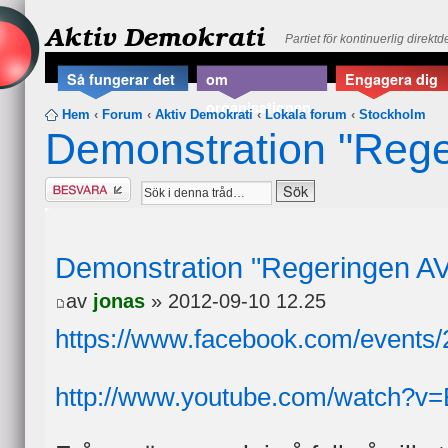
Aktiv Demokrati
Partiet för kontinuerlig direkt
Så fungerar det
om
Engagera dig
organisationen
Hem
‹
Forum
‹
Aktiv Demokrati
‹
Lokala forum
‹
Stockholm
Demonstration "Reg
Besvara
Demonstration "Regeringen A
av
jonas
» 2012-09-10 12.25
https://www.facebook.com/events
http://www.youtube.com/watch?v