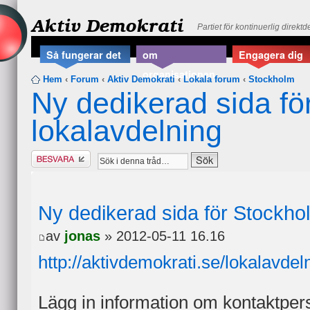
Aktiv Demokrati
Partiet för kontinuerlig direkt
Så fungerar det
om
Engagera dig
organisationen
Hem
‹
Forum
‹
Aktiv Demokrati
‹
Lokala forum
‹
Stockholm
Ny dedikerad sida f
lokalavdelning
Besvara
Ny dedikerad sida för Stockho
av
jonas
» 2012-05-11 16.16
http://aktivdemokrati.se/lokalavde
Lägg in information om kontaktperso