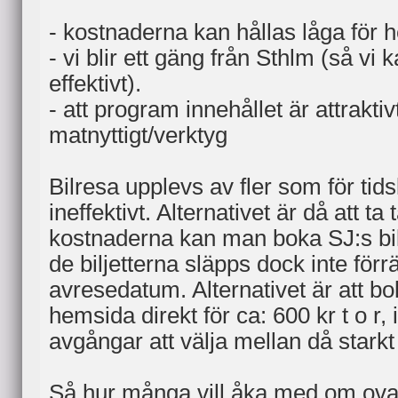
- kostnaderna kan hållas låga för h
- vi blir ett gäng från Sthlm (så vi 
effektivt).
- att program innehållet är attrakti
matnyttigt/verktyg
Bilresa upplevs av fler som för ti
ineffektivt. Alternativet är då att ta 
kostnaderna kan man boka SJ:s bil
de biljetterna släpps dock inte för
avresedatum. Alternativet är att bok
hemsida direkt för ca: 600 kr t o r, 
avgångar att välja mellan då stark
Så hur många vill åka med om ovan