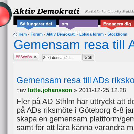
Aktiv Demokrati
Partiet för kontinuerlig direkt
Så fungerar det
om
Engagera dig
organisationen
Hem
‹
Forum
‹
Aktiv Demokrati
‹
Lokala forum
‹
Stockholm
Gemensam resa till 
Besvara
Gemensam resa till ADs riksk
av
lotte.johansson
» 2011-12-25 12.28
Fler på AD Sthlm har uttryckt att d
på ADs riksmöte i Göteborg 6-8 jan
skapa en gemensam plattform/g
samt för att lära känna varandra me