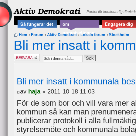
Aktiv Demokrati
Partiet för kontinuerlig direkt
Så fungerar det
om
Engagera dig
organisationen
Hem
‹
Forum
‹
Aktiv Demokrati
‹
Lokala forum
‹
Stockholm
Bli mer insatt i kom
Besvara
Bli mer insatt i kommunala bes
av
haja
» 2011-10-18 11.03
För de som bor och vill vara mer a
kommun så kan man prenumenera
publicerar protokoll i alla fullmäkti
styrelsemöte och kommunala bola