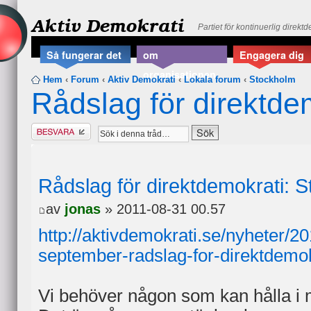
Aktiv Demokrati
Partiet för kontinuerlig direkt
Så fungerar det
om
Engagera dig
organisationen
Hem
‹
Forum
‹
Aktiv Demokrati
‹
Lokala forum
‹
Stockholm
Rådslag för direktde
Besvara
Rådslag för direktdemokrati: 
av
jonas
» 2011-08-31 00.57
http://aktivdemokrati.se/nyheter/2
september-radslag-for-direktdemok
Vi behöver någon som kan hålla i 