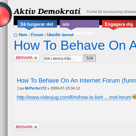
Aktiv Demokrati
Partiet för kontinuerlig direkt
Så fungerar det
om
Engagera dig
organisationen
Hem
‹
Forum
‹
Utanför ämnet
How To Behave On An
Besvara
How To Behave On An Internet Forum (funn
av
MrPerfect72
» 2009-07-15 04.12
http://www.videojug.com/film/how-to-beh ... rnet-forum
Besvara