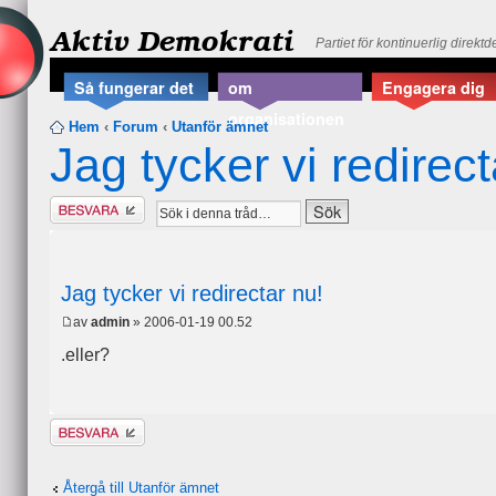
Aktiv Demokrati
Partiet för kontinuerlig direkt
Så fungerar det
om
Engagera dig
organisationen
Hem
‹
Forum
‹
Utanför ämnet
Jag tycker vi redirect
Besvara
Jag tycker vi redirectar nu!
av
admin
» 2006-01-19 00.52
.eller?
Besvara
Återgå till Utanför ämnet