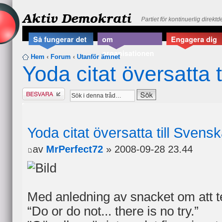
Aktiv Demokrati
Partiet för kontinuerlig direkt
Så fungerar det
om
Engagera dig
organisationen
Hem
‹
Forum
‹
Utanför ämnet
Yoda citat översatta 
Besvara
Yoda citat översatta till Svens
av
MrPerfect72
» 2008-09-28 23.44
Med anledning av snacket om att t
“Do or do not... there is no try.”