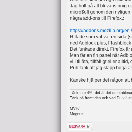
Jag höll på att bli vansinnig 
micro$oft genom den nyligen n
några add-ons till Firefox.:
https://addons.mozilla.org/en-U
Hittade som väl var en sida (s
ned Adblock plus, Flashblock 
Det funkade direkt, Firefox ä
Man får en fin panel när Adbl
vill tillåta, tillfälligt eller al
Puh tänk att jag slapp börja a
Kanske hjälper det någon att b
Tänk inte 4%, det är det de etablerade
Tänk på framtiden och vad Du vill at
MVH/
Magnus
Besvara