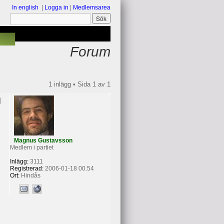
In english
|
Logga in
|
Medlemsarea
Forum
1 inlägg • Sida
1
av
1
Magnus Gustavsson
Medlem i partiet
Inlägg:
3111
Registrerad:
2006-01-18 00.54
Ort:
Hindås