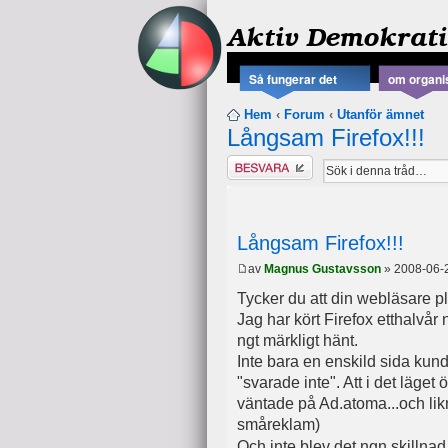
Aktiv Demokrati
Så fungerar det
om organi
Hem
‹
Forum
‹
Utanför ämnet
Långsam Firefox!!!
Besvara
Långsam Firefox!!!
av
Magnus Gustavsson
» 2008-06-
Tycker du att din webläsare plö
Jag har kört Firefox etthalvå
ngt märkligt hänt.
Inte bara en enskild sida kunde
"svarade inte". Att i det läge
väntade på Ad.atoma...och lik
småreklam)
Och inte blev det ngn skilln