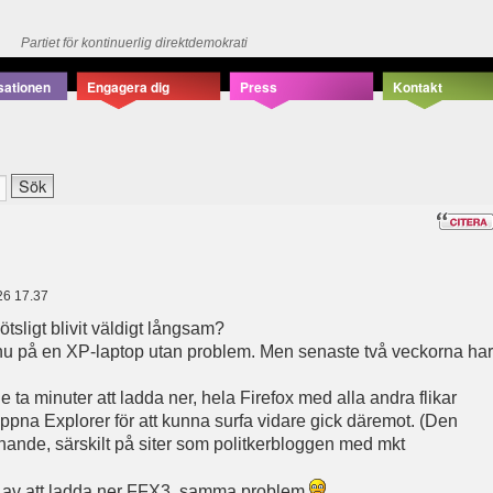
Partiet för kontinuerlig direktdemokrati
sationen
Engagera dig
Press
Kontakt
26 17.37
tsligt blivit väldigt långsam?
r nu på en XP-laptop utan problem. Men senaste två veckorna har
 ta minuter att ladda ner, hela Firefox med alla andra flikar
t öppna Explorer för att kunna surfa vidare gick däremot. (Den
nande, särskilt på siter som politkerbloggen med mkt
ad av att ladda ner FFX3, samma problem