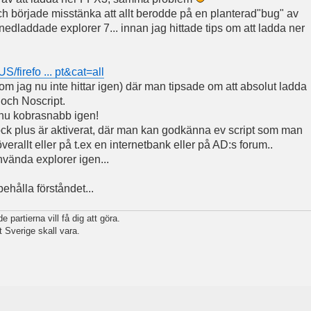
och började misstänka att allt berodde på en planterad"bug" av
edladdade explorer 7... innan jag hittade tips om att ladda ner
S/firefo ... pt&cat=all
om jag nu inte hittar igen) där man tipsade om att absolut ladda
och Noscript.
r nu kobrasnabb igen!
ock plus är aktiverat, där man kan godkänna ev script som man
ltid, överallt eller på t.ex en internetbank eller på AD:s forum..
nvända explorer igen...
ehålla förståndet...
 partierna vill få dig att göra.
t Sverige skall vara.