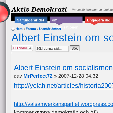
Aktiv Demokrati
Partiet för kontinuerlig direkt
Så fungerar det
om
Engagera dig
organisationen
Hem
‹
Forum
‹
Utanför ämnet
Albert Einstein om s
Besvara
Albert Einstein om socialismen
av
MrPerfect72
» 2007-12-28 04.32
http://yelah.net/articles/historia20
http://valsamverkanspartiet.wordpress.c
kommer gynna demokratin och AD