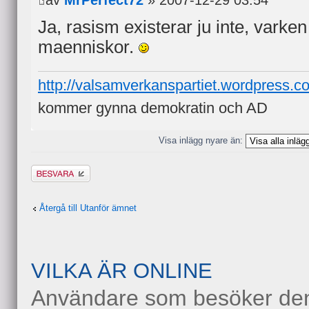
av
MrPerfect72
» 2007-12-29 03.54
Ja, rasism existerar ju inte, varken
maenniskor.
http://valsamverkanspartiet.wordpress.c
kommer gynna demokratin och AD
Visa inlägg nyare än:
Besvara
Återgå till Utanför ämnet
VILKA ÄR ONLINE
Användare som besöker denn