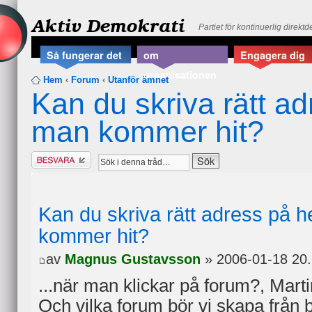
Aktiv Demokrati
Partiet för kontinuerlig direkt
Så fungerar det
om
Engagera dig
organisationen
Hem
‹
Forum
‹
Utanför ämnet
Kan du skriva rätt a
man kommer hit?
Besvara
Kan du skriva rätt adress på
kommer hit?
av
Magnus Gustavsson
» 2006-01-18 20
...när man klickar på forum?, Marti
Och vilka forum bör vi skapa från 