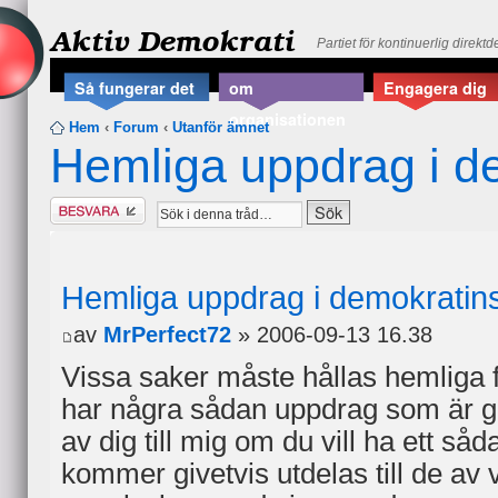
Aktiv Demokrati
Partiet för kontinuerlig direkt
Så fungerar det
om
Engagera dig
organisationen
Hem
‹
Forum
‹
Utanför ämnet
Hemliga uppdrag i de
Besvara
Hemliga uppdrag i demokratins
av
MrPerfect72
» 2006-09-13 16.38
Vissa saker måste hållas hemliga f
har några sådan uppdrag som är g
av dig till mig om du vill ha ett så
kommer givetvis utdelas till de av