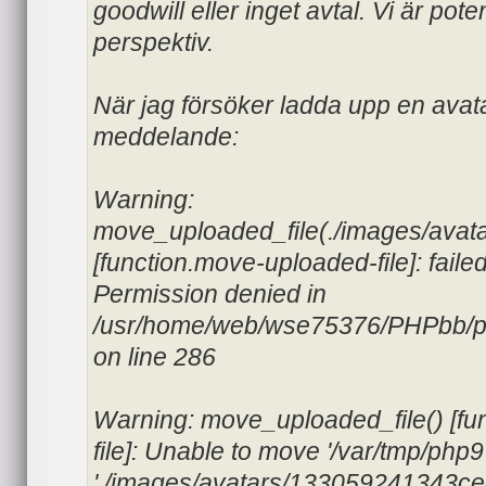
goodwill eller inget avtal. Vi är potent
perspektiv.
När jag försöker ladda upp en avata
meddelande:
Warning:
move_uploaded_file(./images/ava
[function.move-uploaded-file]: faile
Permission denied in
/usr/home/web/wse75376/PHPbb/p
on line 286
Warning: move_uploaded_file() [fu
file]: Unable to move '/var/tmp/php
'./images/avatars/133059241343ce