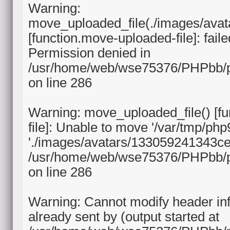
Warning:
move_uploaded_file(./images/ava
[function.move-uploaded-file]: fail
Permission denied in
/usr/home/web/wse75376/PHPbb/p
on line 286
Warning: move_uploaded_file() [f
file]: Unable to move '/var/tmp/ph
'./images/avatars/133059241343ce
/usr/home/web/wse75376/PHPbb/p
on line 286
Warning: Cannot modify header in
already sent by (output started at