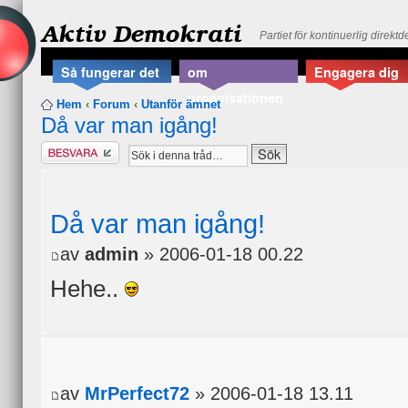
Aktiv Demokrati
Partiet för kontinuerlig direkt
Så fungerar det
om
Engagera dig
organisationen
Hem
‹
Forum
‹
Utanför ämnet
Då var man igång!
Besvara
Då var man igång!
av
admin
» 2006-01-18 00.22
Hehe..
av
MrPerfect72
» 2006-01-18 13.11