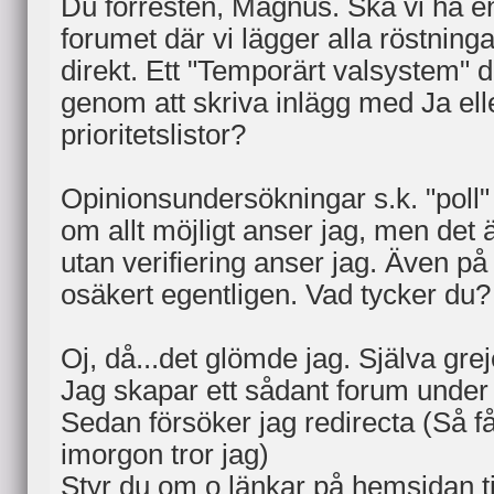
Du förresten, Magnus. Ska vi ha en
forumet där vi lägger alla röstning
direkt. Ett "Temporärt valsystem" d
genom att skriva inlägg med Ja elle
prioritetslistor?
Opinionsundersökningar s.k. "poll" 
om allt möjligt anser jag, men det 
utan verifiering anser jag. Även på
osäkert egentligen. Vad tycker du?
Oj, då...det glömde jag. Själva grej
Jag skapar ett sådant forum under 
Sedan försöker jag redirecta (Så få
imorgon tror jag)
Styr du om o länkar på hemsidan ti